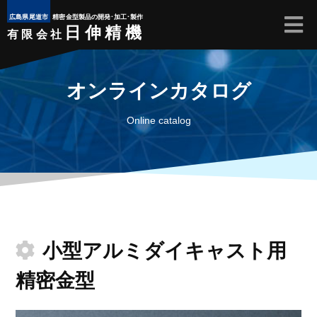
広島県尾道市
精密金型製品の開発･加工･製作
日伸精機
有限会社
オンラインカタログ
Online catalog
小型アルミダイキャスト用
精密金型