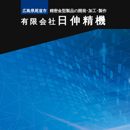
広島県尾道市
精密金型製品の開発･加工･製作
日伸精機
有限会社