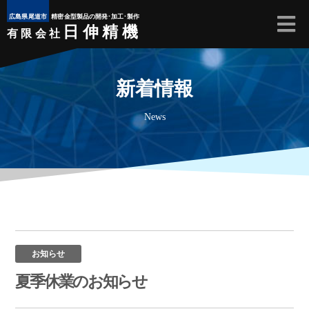
広島県尾道市
精密金型製品の開発･加工･製作
日伸精機
有限会社
新着情報
News
夏季休業のお知らせ